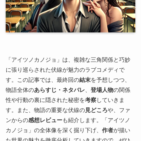
「アイツノカノジョ」は、複雑な三角関係と巧妙
に張り巡らされた伏線が魅力のラブコメディで
す。この記事では、最終回の
結末
を予想しつつ、
物語全体の
あらすじ・ネタバレ
、
登場人物
の関係
性や行動の裏に隠された秘密を
考察
していきま
す。また、物語の重要な伏線の
見どころ
や、ファ
ンからの
感想レビュー
も紹介します。「アイツノ
カノジョ」の全体像を深く掘り下げ、
作者
が描い
た世界の魅力を徹底分析していきますので、ぜひ