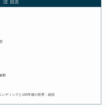
目次
想
解釈
エンディングと100年後の世界：総括